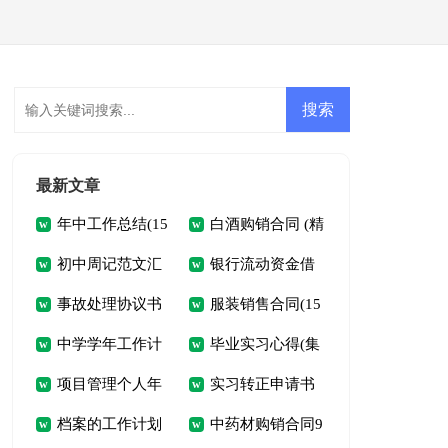
会员登录
会员注册
最新文章
年中工作总结(15
白酒购销合同 (精
初中周记范文汇
银行流动资金借
篇)
选10篇)
事故处理协议书
服装销售合同(15
编7篇
贷合同通用5篇
中学学年工作计
毕业实习心得(集
范文合集3篇
篇)
项目管理个人年
实习转正申请书
划三篇
合15篇)
档案的工作计划
中药材购销合同9
终工作总结
(15篇)