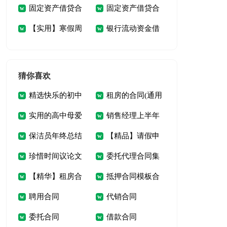
固定资产借贷合
固定资产借贷合
汇编10篇
篇
【实用】寒假周
银行流动资金借
同(8篇)
同精选8篇
记模板汇编5篇
贷合同5篇
猜你喜欢
精选快乐的初中
租房的合同(通用
实用的高中母爱
销售经理上半年
生活作文汇总五篇
15篇)
保洁员年终总结
【精品】请假申
的作文四篇
工作总结
珍惜时间议论文
委托代理合同集
请书合集八篇
【精华】租房合
抵押合同模板合
(15篇)
合15篇
聘用合同
代销合同
同模板集合5篇
集9篇
委托合同
借款合同