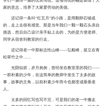
学们一届传一届的优良传统。这项传统的确是磨练了大
家的意志，培养了大家爱劳动的美德。
还记得一条叫“红五月”的小路，是用鹅卵石铺成
的，走上去很有感觉。那是当年我们一颗一颗石头亲自
挑选，然后自己设计亲手贴上去的，为的是方便老师、
同学从宿舍到教室的行走。
还记得老一中那标志性山峰——弘毅峰，挺立在青
松翠竹之中……
光阴似箭，岁月匆匆，曾经坐在教室里的我们——
一群朴素的少年，在这简单的教师中发生了太多的故
事，故事的主角，以前朴素少年而今也都变成垂垂老
人。
太多的回忆写也写不完，可是我们的老一中搬走