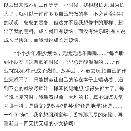
以后出来找不到工作等等。小时候，我很想长大,因为长
大了，就可以干许许多多自己想做的事，不必背着妈妈
的唠叨，爸爸的责备。但这并不是我想像中的那样，超
出了我的意料。成长就只有烦恼，而没有快乐吗?有人说
成长是快乐，而我就说成长是烦恼。
“小小少年,很少烦恼，无忧无虑乐陶陶……”每当听
到小朋友唱这首歌的时候，心里总是酸溜溜的……“作
业”在我心中已成了恐惧。放学后，不敢去玩,怕自己的作
业完成不了，只能拼命让自己的笔在本子上蠕动着，遇
到不会的就绞尽脑汁，抓耳挠腮地想,想得头都大了。每
当晚上复习时，我望着眼前一大堆的书，真不知该去复
习哪一科，是语文?是数学?是英语?还是地理?还是……
一个字“烦”。我多想回到童年，丢掉那无尽的烦恼，再
重新当一回无忧无虑的小女孩啊!