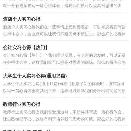
就十分有必须要写一篇心得体会，这样我们就可以提高对思维的训
练。那么问题来了，应该如何写心得体会呢？下面是小编...
酒店个人实习心得
酒店个人实习心得我们在一些事情上受到启发后，可以寻思将其写进
心得体会中，这么做可以让我们不断思考不断进步。那么好的心得体
会都具备一些什么特点呢？下面是小编为大家收集的...
会计实习心得【热门】
会计实习心得【热门】当我们经过反思，有了新的启发时，可以记录
在心得体会中，这样我们就可以提高对思维的训练。那么心得体会怎
么写才能感染读者呢？以下是小编为大家收集的会计实...
大学生个人实习心得(通用15篇)
大学生个人实习心得(通用15篇)当我们积累了新的体会时，通常就可
以写一篇心得体会将其记下来，这样可以帮助我们分析出现问题的原
因，从而找出解决问题的办法。但是心得体会有什么...
教师行业实习心得
教师行业实习心得当我们备受启迪时，不妨将其写成一篇心得体会，
让自己铭记于心，这样有利于培养我们思考的习惯。那么好的心得体
会是什么样的呢？下面是小编为大家整理的教师行业实...