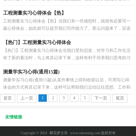
会很难写吧，下面是小编为大家收集的工程测量学实...
工程测量实习心得体会【热】
工程测量实习心得体会【热】当我们有一些感想时，就很有必要写一
篇心得体会，如此就可以提升我们写作能力了。那么问题来了，应该
如何写心得体会呢？以下是小编为大家整理的工程测量...
【热门】工程测量实习心得体会
【热门】工程测量实习心得体会当我们受到启发，对学习和工作生活
有了新的看法时，马上将其记录下来，这样有利于培养我们思考的习
惯。那么好的心得体会是什么样的呢？以下是小编为大...
测量学实习心得(通用15篇)
测量学实习心得(通用15篇)从某件事情上得到收获以后，可用写心得
体会的方式将其记录下来，这样可以帮助我们总结以往思想、工作和
学习。那么要如何写呢？下面是小编为大家收集的测...
1
2
3
4
5
首页
上一页
下一页
尾页
友情链接
:
Copyright © 2024
樱花梦文库
www.caresonzg.com 版权所有