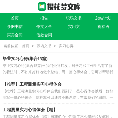
首页
报告
职场文书
总结计划
条据书信
作文大全
实用文
祝福语
买卖合同
借款合同
>
>
当前位置：
首页
职场文书
实习心得
毕业实习心得(集合15篇)
毕业实习心得(集合15篇)当我们受到启发，对学习和工作生活有了新
的看法时，不如来好好地做个总结，写一篇心得体会，它可以帮助我
们了解自己的这段时间的学习、工作生活状态。应该怎...
【推荐】工程测量实习心得体会
【推荐】工程测量实习心得体会我们得到了一些心得体会以后，好好
地写一份心得体会，这样就可以通过不断总结，丰富我们的思想。一
起来学习心得体会是如何写的吧，以下是小编为大家整...
工程测量实习心得体会【精】
工程测量实习心得体会【精】当我们心中积累了不少感想和见解时，