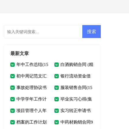
会员登录
会员注册
最新文章
年中工作总结(15
白酒购销合同 (精
初中周记范文汇
银行流动资金借
篇)
选10篇)
事故处理协议书
服装销售合同(15
编7篇
贷合同通用5篇
中学学年工作计
毕业实习心得(集
范文合集3篇
篇)
项目管理个人年
实习转正申请书
划三篇
合15篇)
档案的工作计划
中药材购销合同9
终工作总结
(15篇)