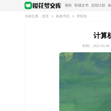
报告
职场文书
总结计划
>
>
当前位置：
首页
条据书信
求职信
计算
时间：2025-05-08 1