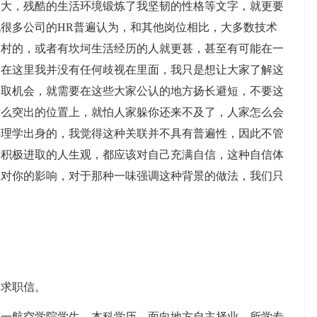
长大，残酷的生活环境锻炼了我坚韧的性格等文字，就更要
很多公司的HR普遍认为，和其他岗位相比，大多数技术
山村的，或者有坎坷生活经历的人就更甚，甚至有可能在一
突在这里我并没有任何歧视在里面，我只是想让大家了解这
获取机会，就需要在这些大家公认的地方扬长避短，不要这
这么突出的位置上，就怕人家躲你还来不及了，人家怎么会
心理学出身的，我觉得这种关联并不具有普遍性，因此不管
，积极进取的人生观，都应该对自己充满自信，这种自信体
息对你的影响，对于那种一味强调这种背景的做法，我们只
的求职信。
军第一航空学院学生，本科学历，面向地方自主择业，所学专