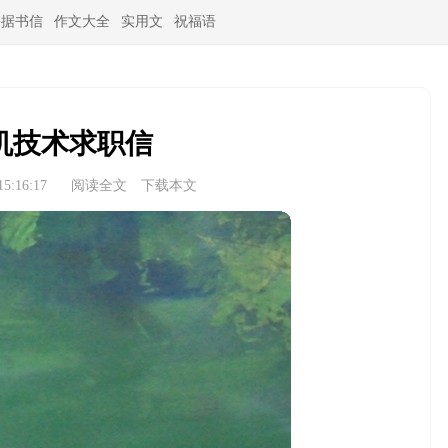
条据书信
作文大全
实用文
祝福语
机技术求职信
5:16:17
阅读全文
下载本文