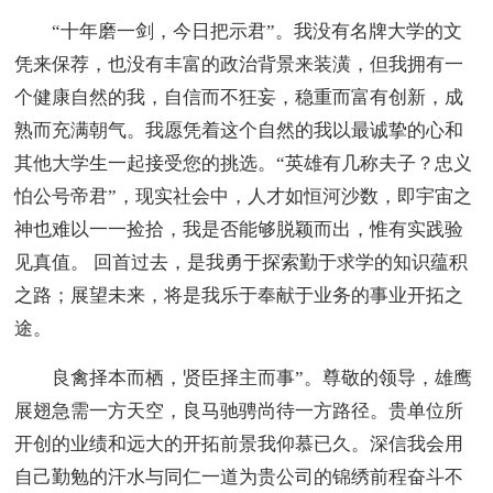
“十年磨一剑，今日把示君”。我没有名牌大学的文
凭来保荐，也没有丰富的政治背景来装潢，但我拥有一
个健康自然的我，自信而不狂妄，稳重而富有创新，成
熟而充满朝气。我愿凭着这个自然的我以最诚挚的心和
其他大学生一起接受您的挑选。“英雄有几称夫子？忠义
怕公号帝君”，现实社会中，人才如恒河沙数，即宇宙之
神也难以一一捡拾，我是否能够脱颖而出，惟有实践验
见真值。 回首过去，是我勇于探索勤于求学的知识蕴积
之路；展望未来，将是我乐于奉献于业务的事业开拓之
途。
良禽择本而栖，贤臣择主而事”。尊敬的领导，雄鹰
展翅急需一方天空，良马驰骋尚待一方路径。贵单位所
开创的业绩和远大的开拓前景我仰慕已久。深信我会用
自己勤勉的汗水与同仁一道为贵公司的锦绣前程奋斗不