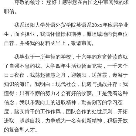
尊敬的领导： 您好！感谢您在百忙之中审阅我的求
职信。
我系汉阳大学外语外贸学院英语系20xx年应届毕业
生，面临择业，我满怀憧憬和期待，愿坦诚地向贵单位
自荐，并将我的材料函呈上，敬请审阅。
我毕业于一所年轻的学校，十六年的寒窗苦读造就
了自强不息的我。大学四年生活短暂而充实，一千来个
日日夜夜，我荡起智慧之舟，迎朝阳，送落霞，遨游于
知识的海洋。我明白：现代社会，机遇与挑战并存；我
懂得：只有不懈的努力才会有好的收获。正是凭着这种
信念，我以乐观向上的进取精神，勤奋刻苦的学习态
度，踏实肯干的工作作风，团队合作的处世原则，开拓
进取，超越自我，力争成为一名有创新精神，积极开放
的复合型人才。