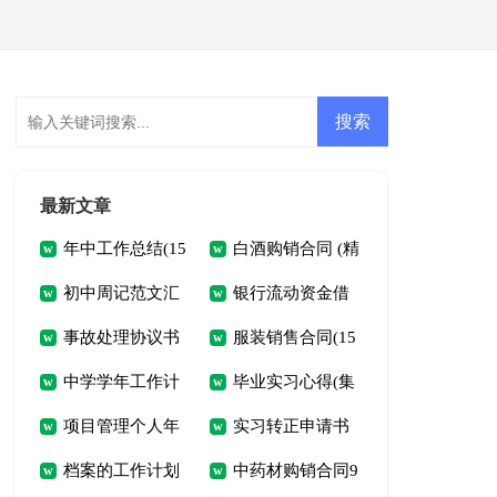
会员登录
会员注册
最新文章
年中工作总结(15
白酒购销合同 (精
初中周记范文汇
银行流动资金借
篇)
选10篇)
事故处理协议书
服装销售合同(15
编7篇
贷合同通用5篇
中学学年工作计
毕业实习心得(集
范文合集3篇
篇)
项目管理个人年
实习转正申请书
划三篇
合15篇)
档案的工作计划
中药材购销合同9
终工作总结
(15篇)