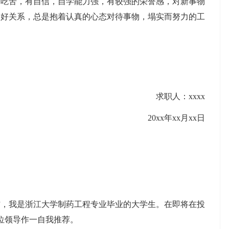
肯吃苦，有自信，自学能力强，有较强的荣誉感，对新事物
良好关系，总是抱着认真的心态对待事物，塌实而努力的工
求职人：xxxx
20xx年xx月xx日
信，我是浙江大学制药工程专业毕业的大学生。在即将在投
各位领导作一自我推荐。