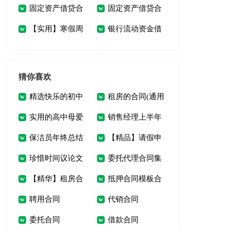
固定资产借贷合
固定资产借贷合
汇编10篇
篇
【实用】寒假周
银行流动资金借
同(8篇)
同精选8篇
记模板汇编5篇
贷合同5篇
猜你喜欢
精选快乐的初中
租房的合同(通用
实用的高中母爱
销售经理上半年
生活作文汇总五篇
15篇)
保洁员年终总结
【精品】请假申
的作文四篇
工作总结
珍惜时间议论文
委托代理合同集
请书合集八篇
【精华】租房合
抵押合同模板合
(15篇)
合15篇
聘用合同
代销合同
同模板集合5篇
集9篇
委托合同
借款合同